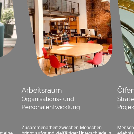
Arbeitsraum
Öffe
Organisations- und
Strat
Personalentwicklung
Proje
Zusammenarbeit zwischen Menschen
Mensche
t eine
bringt aufgrund vielfältiger Unterschiede in
erlebni