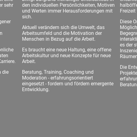
er sehr
den individuellen Persönlichkeiten, Motiven
halböffe
und Werten immer Herausforderungen mit
Freizeit
sich.
gener
Diese Or
Aktuell verändern sich die Umwelt, das
Möglich
in
Arbeitsumfeld und die Motivation der
Begegn
Menschen in Bezug auf die Arbeit.
interakt
es der 
önliche
Es braucht eine neue Haltung, eine offene
Inszenie
aten
Arbeitskultur und neue Konzepte für neue
Räumen 
arriere.
Arbeit.
Die Entw
 die
Beratung, Training, Coaching und
Projekte
.
Moderation - erfahrungsorientiert
erfahrun
eingesetzt - fordern und fördern emergente
Beratung
Entwicklung.