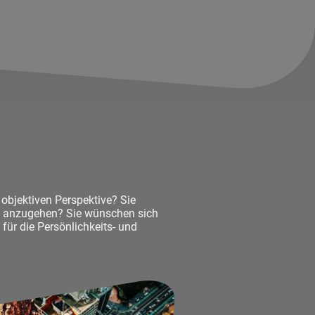
objektiven Perspektive? Sie
tiv anzugehen? Sie wünschen sich
ür die Persönlichkeits- und