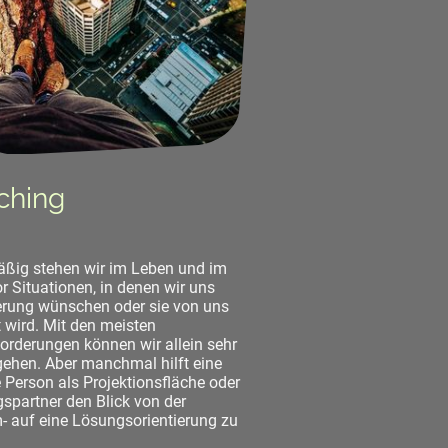
ching
ßig stehen wir im Leben und im
r Situationen, in denen wir uns
rung wünschen oder sie von uns
t wird. Mit den meisten
orderungen können wir allein sehr
ehen. Aber manchmal hilft eine
e Person als Projektionsfläche oder
gspartner den Blick von der
- auf eine Lösungsorientierung zu