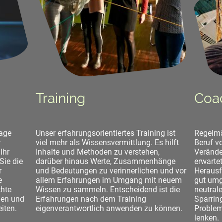
Training
Coa
Unser erfahrungsorientiertes Training ist
Regelmä
rage
viel mehr als Wissensvermittlung. Es hilft
Beruf vo
r
Inhalte und Methoden zu verstehen,
Verände
Ihr
darüber hinaus Werte, Zusammenhänge
erwarte
 Sie die
und Bedeutungen zu verinnerlichen und vor
Herausf
r
allem Erfahrungen im Umgang mit neuem
gut umg
e
Wissen zu sammeln. Entscheidend ist die
neutral
chte
Erfahrungen nach dem Training
Sparrin
nen und
eigenverantwortlich anwenden zu können.
Problem
iten.
lenken.