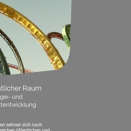
ntlicher Raum
egie- und
ktentwicklung
n sehnen sich nach
sreichen öffentlichen und